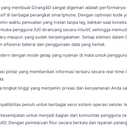
k yang membuat Girang4D sangat digemari adalah performanya 
nsif di berbagai perangkat smartphone. Dengan optimasi kode y
jamin waktu pemuatan yang instan tanpa lag, bahkan saat koneks
tarmuka pengguna (UI) dirancang secara intuitif, sehingga memu
aru maupun yang sudah berpengalaman. Setiap elemen dalam 
 efisiensi baterai dan penggunaan data yang hemat.
dern dengan mode gelap yang nyaman di mata untuk pengguna
kasi pintar yang memberikan informasi terbaru secara real-time
a.
 tingkat tinggi yang menjamin privasi dan kenyamanan Anda sa
atibilitas penuh untuk berbagai versi sistem operasi seluler t
 kesempatan untuk menjadi bagian dari komunitas pengguna ce
g4D. Dengan pembaruan fitur secara berkala dan layanan pelan