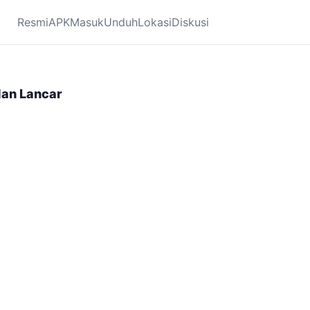
Resmi
APK
Masuk
Unduh
Lokasi
Diskusi
dan Lancar